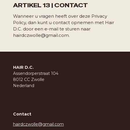
ARTIKEL 13 | CONTACT
Wanneer u vragen heeft over deze Privacy
Policy, dan kunt u contact opnemen met Hair
D.C. door een e-mail te sturen naar
hairdczwolle@gmail.com.
HAIR D.C.
Assendorperstraat 104
8012 CC Zwolle
Nederland
Contact
hairdczwolle@gmail.com