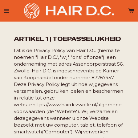
Ga
direct
naar
de
hoofdinhoud
ARTIKEL 1 | TOEPASSELIJKHEID
Dit is de Privacy Policy van Hair D.C. (hierna te
noemen "Hair D.C.", "wij," "ons" of
"onze"), een
onderneming met adres Assendorperstraat 56,
Zwolle. Hair D.C. is ingeschreven
bij de Kamer
van Koophandel onder nummer 87767457.
Deze Privacy Policy legt uit hoe wij
gegevens
verzamelen, gebruiken, delen en beschermen
in relatie tot onze
website
https://www.hairdczwolle.nl/algemene-
voorwaarden (de "Website"). Wij verzamelen
deze
gegevens wanneer u onze Website
bezoekt met uw computer, tablet, telefoon of
smartwatch
("Computer"). Wij verwerken