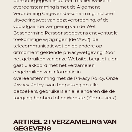
persoonsgegevens op een manier welke in
overeenstemming is
met de Algemene
Verordening Gegevensbescherming, inclusief
uitvoeringswet van deze
verordening, of de
voorafgaande wetgeving van de Wet
Bescherming Persoonsgegevens en
eventuele
toekomstige wijzigingen (de "AVG"), de
telecommunicatiewet en de andere op
dit
moment geldende privacywetgeving.
Door
het gebruiken van onze Website, begrijpt u en
gaat u akkoord met het verzamelen
en
gebruiken van informatie in
overeenstemming met de Privacy Policy. Onze
Privacy Policy is
van toepassing op alle
bezoekers, gebruikers en alle anderen die de
toegang hebben tot de
Website ("Gebruikers").
ARTIKEL 2 | VERZAMELING VAN
GEGEVENS