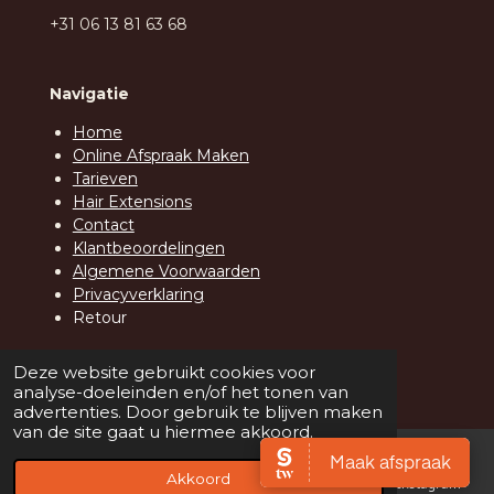
+31 06 13 81 63 68
Navigatie
Home
Online Afspraak Maken
Tarieven
Hair Extensions
Contact
Klantbeoordelingen
Algemene Voorwaarden
Privacyverklaring
Retour
© 2026 Hair D.C. Zwolle
Deze website gebruikt cookies voor
analyse-doeleinden en/of het tonen van
advertenties. Door gebruik te blijven maken
van de site gaat u hiermee akkoord.
Akkoord
E-mailadres
Telefoonnummer
Kaart
Instagram