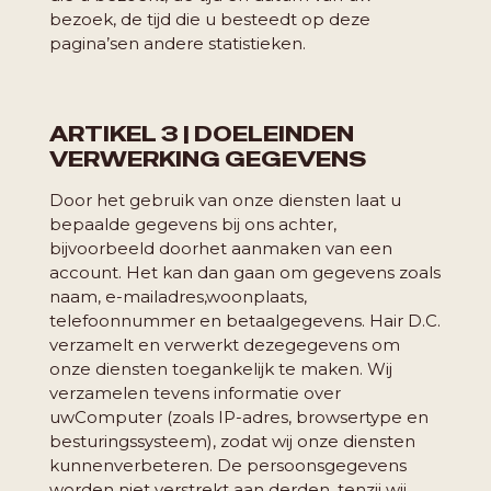
bezoek, de tijd die u besteedt op deze
pagina’s
en andere statistieken.
ARTIKEL 3 | DOELEINDEN
VERWERKING GEGEVENS
Door het gebruik van onze diensten laat u
bepaalde gegevens bij ons achter,
bijvoorbeeld door
het aanmaken van een
account. Het kan dan gaan om gegevens zoals
naam, e-mailadres,
woonplaats,
telefoonnummer en betaalgegevens. Hair D.C.
verzamelt en verwerkt deze
gegevens om
onze diensten toegankelijk te maken. Wij
verzamelen tevens informatie over
uw
Computer (zoals IP-adres, browsertype en
besturingssysteem), zodat wij onze diensten
kunnen
verbeteren. De persoonsgegevens
worden niet verstrekt aan derden, tenzij wij