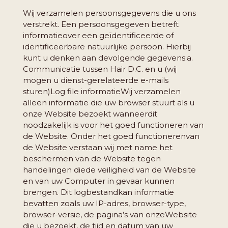
Wij verzamelen persoonsgegevens die u ons
verstrekt. Een persoonsgegeven betreft
informatie
over een geïdentificeerde of
identificeerbare natuurlijke persoon. Hierbij
kunt u denken aan de
volgende gegevens:
a.
Communicatie tussen Hair D.C. en u (wij
mogen u dienst-gerelateerde e-mails
sturen)
Log file informatie
Wij verzamelen
alleen informatie die uw browser stuurt als u
onze Website bezoekt wanneer
dit
noodzakelijk is voor het goed functioneren van
de Website. Onder het goed functioneren
van
de Website verstaan wij met name het
beschermen van de Website tegen
handelingen die
de veiligheid van de Website
en van uw Computer in gevaar kunnen
brengen. Dit logbestand
kan informatie
bevatten zoals uw IP-adres, browser-type,
browser-versie, de pagina’s van onze
Website
die u bezoekt, de tijd en datum van uw