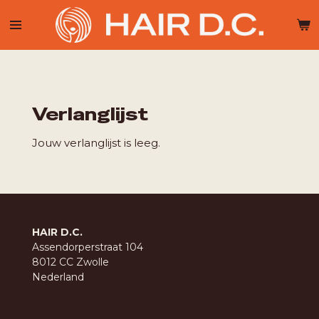
Ga
direct
naar
de
hoofdinhoud
Verlanglijst
Jouw verlanglijst is leeg.
HAIR D.C.
Assendorperstraat 104
8012 CC Zwolle
Nederland