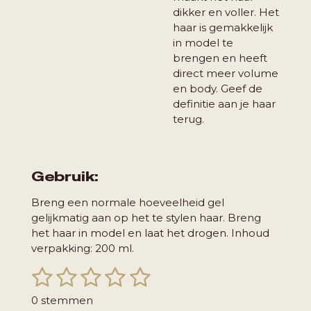
dikker en voller. Het
haar is gemakkelijk
in model te
brengen en heeft
direct meer volume
en body. Geef de
definitie aan je haar
terug.
Gebruik:
Breng een normale hoeveelheid gel
gelijkmatig aan op het te stylen haar. Breng
het haar in model en laat het drogen. Inhoud
verpakking: 200 ml.
1
2
3
4
5
S
R
t
a
s
s
s
s
s
e
0 stemmen
t