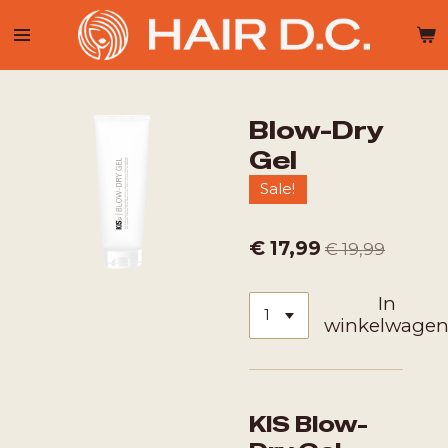
Ga
direct
naar
de
hoofdinhoud
Blow-Dry
Gel
Sale!
€ 17,99
€ 19,99
In
winkelwage
KIS Blow-